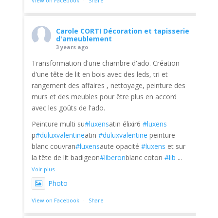
View on Facebook
·
Share
Carole CORTI Décoration et tapisserie
d'ameublement
3 years ago
Transformation d'une chambre d'ado. Création
d'une tête de lit en bois avec des leds, tri et
rangement des affaires , nettoyage, peinture des
murs et des meubles pour être plus en accord
avec les goûts de l'ado.
Peinture multi su
#luxens
atin élixir6
#luxens
p
#duluxvalentine
atin
#duluxvalentine
peinture
blanc couvran
#luxens
aute opacité
#luxens
et sur
la tête de lit badigeon
#liberon
blanc coton
#lib
...
Voir plus
Photo
View on Facebook
·
Share